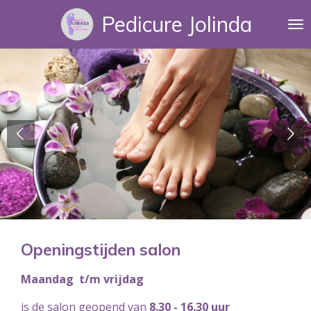
Ga
Pedicure Jolinda
direct
naar
de
hoofdinhoud
Openingstijden salon
Maandag t/m vrijdag
is de salon geopend van
8.30 - 16.30 uur